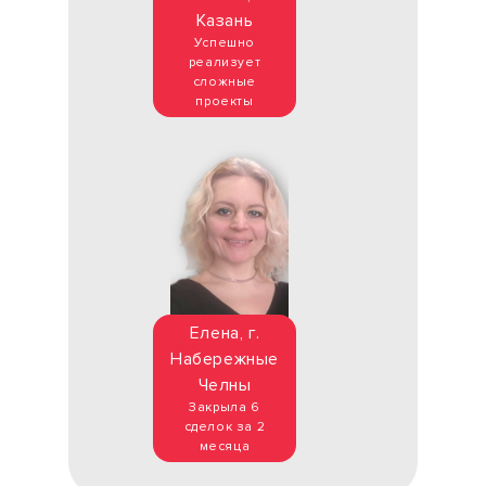
Казань
Успешно
реализует
сложные
проекты
Елена, г.
Набережные
Челны
Закрыла 6
сделок за 2
месяца