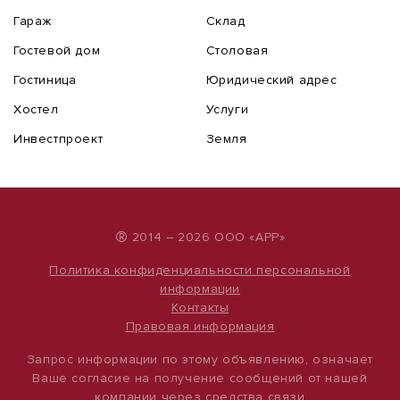
Гараж
Склад
Гостевой дом
Столовая
Гостиница
Юридический адрес
Хостел
Услуги
Инвестпроект
Земля
®
2014 – 2026 ООО «АРР»
Политика конфиденциальности персональной
информации
Контакты
Правовая информация
Запрос информации по этому объявлению, означает
Ваше согласие на получение сообщений от нашей
компании через средства связи