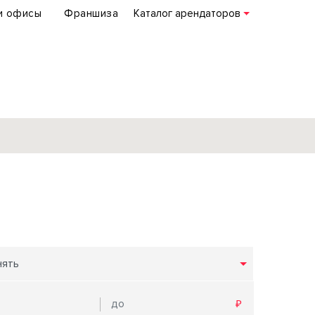
и офисы
Франшиза
Каталог арендаторов
База объектов
коммерческой
недвижимости
по всей России
нять
Подробнее