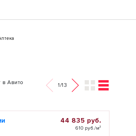
Аптека
 в Авито
1/13
44 835 руб.
ии
610 руб./м²