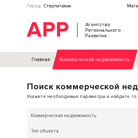
Город:
Стерлитамак
Мага
АРР
Агентство
Регионального
Развития
Главная
Коммерческая недвижимость
Аренда
Поиск коммерческой не
Офис
Земел
Торговое помещение
Отдел
Укажите необходимые параметры и найдите то,
Свободного назначения
Под о
Склад
Бизне
Коммерческая недвижимость
Производство
Торго
Тип объекта