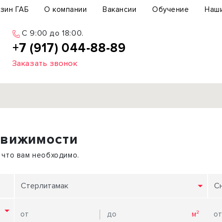
зин ГАБ
О компании
Вакансии
Обучение
Наш
C 9:00 до 18:00.
+7 (917) 044-88-89
Заказать звонок
Продажа
движимости
ьный участок
Офис
ьное здание
Торговое помещение
 что вам необходимо.
бщепит
Свободного назначения
с-центр
Склад
Стерлитамак
С
вый центр
Бизнес