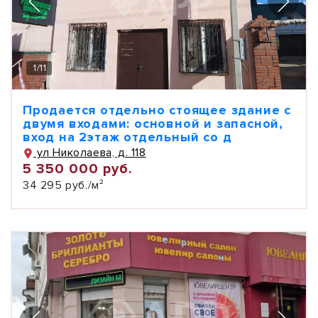
1
/
11
Продается отдельно стоящее здание с
двумя входами: основной и запасной,
вход на 2этаж отдельный со д
ул Николаева, д. 118
5 350 000 руб.
34 295 руб./м²