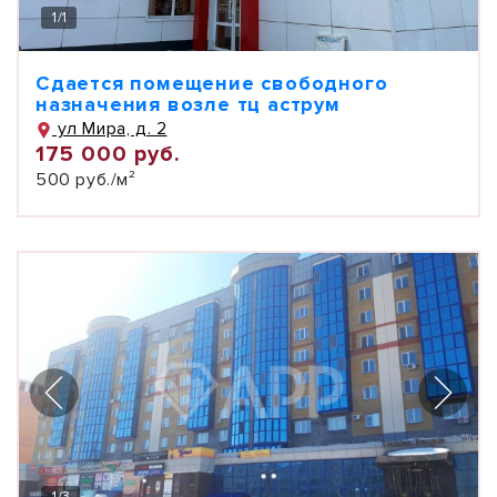
1
/
1
Сдается помещение свободного
назначения возле тц аструм
ул Мира, д. 2
175 000 руб.
500 руб./м²
1
/
3