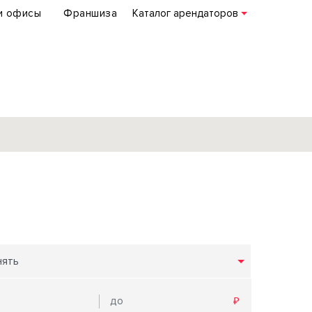
и офисы
Франшиза
Каталог арендаторов
База объектов
коммерческой
недвижимости
по всей России
нять
Подробнее