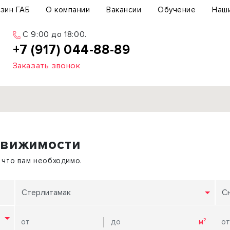
зин ГАБ
О компании
Вакансии
Обучение
Наш
C 9:00 до 18:00.
+7 (917) 044-88-89
Заказать звонок
Продажа
движимости
ьный участок
Офис
ьное здание
Торговое помещение
 что вам необходимо.
бщепит
Свободного назначения
с-центр
Склад
Стерлитамак
С
вый центр
Бизнес