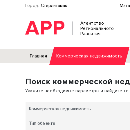
Город:
Стерлитамак
Мага
АРР
Агентство
Регионального
Развития
Главная
Коммерческая недвижимость
Аренда
Поиск коммерческой не
Офис
Земел
Торговое помещение
Отдел
Укажите необходимые параметры и найдите то,
Свободного назначения
Под о
Склад
Бизне
Коммерческая недвижимость
Производство
Торго
Тип объекта