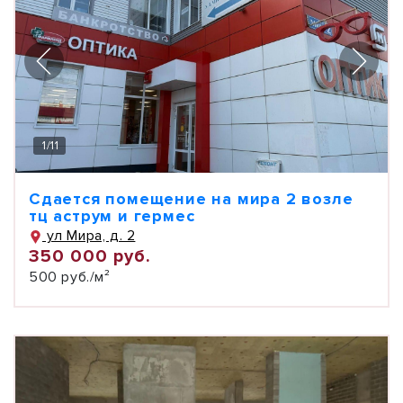
1
/
11
Сдается помещение на мира 2 возле
тц аструм и гермес
ул Мира, д. 2
350 000 руб.
500 руб./м²