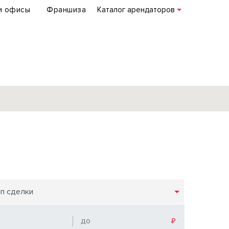
и офисы
Франшиза
Каталог арендаторов
База объектов
коммерческой
недвижимости
по всей России
ип сделки
Подробнее